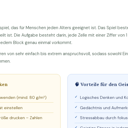
spiel, das für Menschen jeden Alters geeignet ist. Das Spiel bes
lt ist. Die Aufgabe besteht darin, jede Zelle mit einer Ziffer von 1
nd jedem Block genau einmal vorkommt.
eren von sehr einfach bis extrem anspruchsvoll, sodass sowohl Ein
ommen.
cken
🧠 Vorteile für den Gei
rwenden (mind. 80 g/m²)
Logisches Denken und Ko
t einstellen
Gedächtnis und Aufmerk
Größe drucken – Zahlen
Stressabbau durch fokus