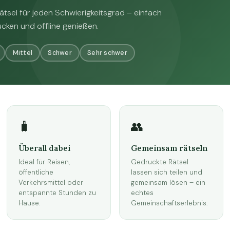
sel für jeden Schwierigkeitsgrad – einfach
cken und offline genießen.
Mittel
Schwer
Sehr schwer
🧳
👥
Überall dabei
Gemeinsam rätseln
Ideal für Reisen,
Gedruckte Rätsel
öffentliche
lassen sich teilen und
Verkehrsmittel oder
gemeinsam lösen – ein
entspannte Stunden zu
echtes
Hause.
Gemeinschaftserlebnis.