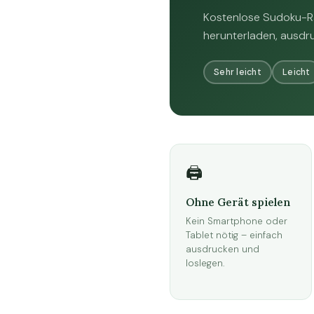
Kostenlose Sudoku-Rät
herunterladen, ausdru
Sehr leicht
Leicht
🖨️
Ohne Gerät spielen
Kein Smartphone oder
Tablet nötig – einfach
ausdrucken und
loslegen.